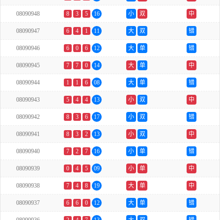
08090948
8
3
5
16
小
双
中
08090947
6
4
1
11
大
双
错
08090946
6
0
6
12
大
单
错
08090945
7
7
0
14
大
单
中
08090944
1
1
6
08
大
单
错
08090943
5
4
4
13
小
双
中
08090942
8
3
6
17
小
双
错
08090941
8
3
2
13
小
双
中
08090940
7
2
7
16
小
单
错
08090939
0
4
5
09
小
单
中
08090938
7
4
8
19
大
单
中
08090937
6
6
0
12
大
单
错