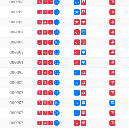
08090987
6
7
9
22
小
双
中
08090986
3
3
6
12
大
双
中
08090985
8
4
7
19
大
单
中
08090984
4
0
7
11
小
双
中
08090983
3
1
4
08
小
双
中
08090982
4
6
0
10
小
单
中
08090981
6
7
3
16
大
单
中
08090980
1
6
9
16
小
双
中
08090979
5
3
2
10
大
双
中
08090978
8
1
9
18
小
双
中
08090977
3
0
1
04
大
单
错
08090976
5
7
9
21
小
单
中
08090975
2
4
9
15
大
单
中